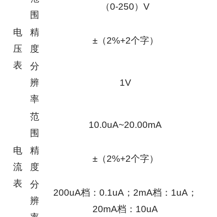
（0-250）V
围
电
精
±（2%+2个字）
压
度
表
分
辨
1V
率
范
10.0uA~20.00mA
围
电
精
±（2%+2个字）
流
度
表
分
200uA档：0.1uA；2mA档：1uA；
辨
20mA档：10uA