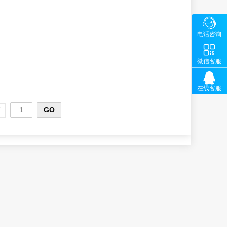

咨询
电话咨询
1326580
5-89686

微
64
微信客服

在线客服
页