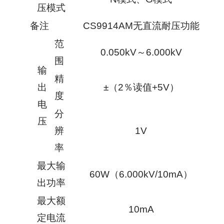
压模式
备注
CS9914AM无直流耐压功能
范
0.050kV～6.000kV
围
输
精
出
±（2％读值+5V）
度
电
分
压
辨
1V
率
最大输
60W（6.000kV/10mA）
出功率
最大额
10mA
定电流