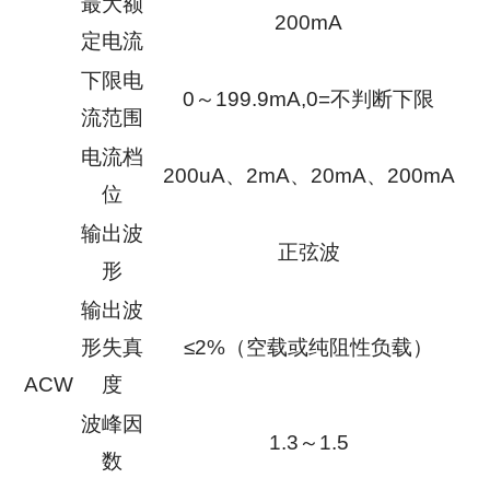
最大额
200mA
定电流
下限电
0～199.9mA,0=不判断下限
流范围
电流档
200uA、2mA、20mA、200mA
位
输出波
正弦波
形
输出波
形失真
≤2%（空载或纯阻性负载）
ACW
度
波峰因
1.3～1.5
数