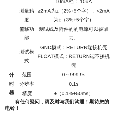
10mA档： 10uA
测量精
≥2mA为±（2%+5个字），<2mA
度
为±（3%+5个字）
偏移功
测试线及附件的的电流可以被减
能
去。
GND模式：RETURN端接机壳
测试模
FLOAT模式：RETURN端不接机
式
壳
范围
0～999.9s
计
时
分辨率
0.1s
器
精度
±（0.1%+50ms）
有任何疑问，请及时与我们沟通！期待您的
电铃！