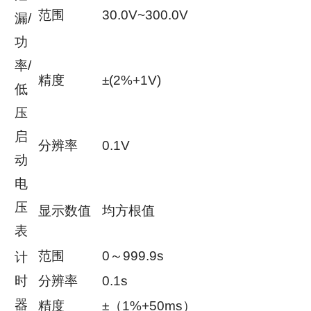
范围
30.0V~300.0V
漏/
功
率/
精度
±(2%+1V)
低
压
启
分辨率
0.1V
动
电
压
显示数值
均方根值
表
范围
0～999.9s
计
时
分辨率
0.1s
器
精度
±（1%+50ms）