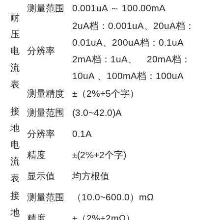
测量范围
0.001uA ～ 100.00mA
耐
2uA档：0.001uA、20uA档：
压
0.01uA、200uA档：0.1uA
电
分辨率
2mA档：1uA、 20mA档：
流
10uA 、100mA档：100uA
表
测量精度
±（2%+5个字）
接
测量范围
(3.0~42.0)A
地
分辨率
0.1A
电
精度
±(2%+2个字)
流
显示值
均方根值
表
接
测量范围
（10.0~600.0）mΩ
地
精度
±（2%+2mΩ）