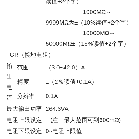
读值+2个字）
1000MΩ～
9999MΩ为±（10%读值+2个字）
10000MΩ～
50000MΩ±（15%读值+2个字）
GR（接地电阻）
输
范围
（3.0~42.0）A
出
精度
±（2％读值+0.1A）
电
分辨率
0.1A
流
最大输出功率
264.6VA
电阻上限设定
(注：最大范围可到600mΩ)
电阻下限设定
0~电阻上限值