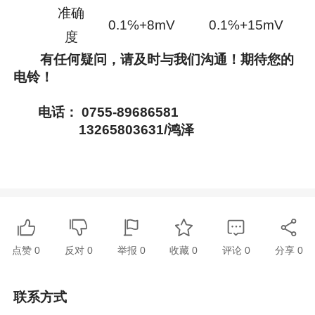
准确
0.1℅+8mV
0.1℅+15mV
度
有任何疑问，请及时与我们沟通！期待您的
电铃！
电话： 0755-89686581
13265803631/鸿泽
点赞
0
反对
0
举报 0
收藏 0
评论
0
分享
0
联系方式