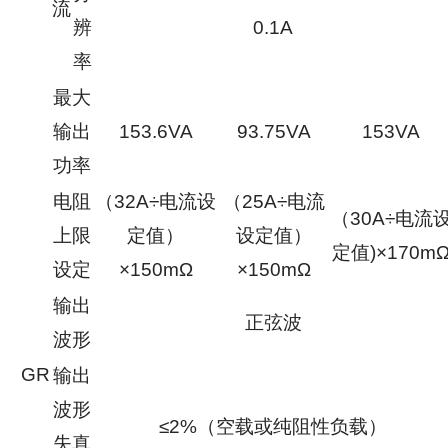
流
辨
0.1A
率
最大
输出
153.6VA
93.75VA
153VA
功率
电阻
（32A÷电流设
（25A÷电流
（30A÷电流
上限
定值）
设定值）
定值)×170m
设定
×150mΩ
×150mΩ
输出
正弦波
波形
GR
输出
波形
≤2%（空载或纯阻性负载）
失真