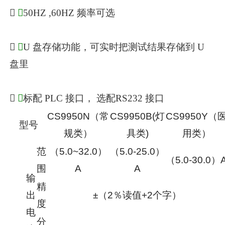

◆
50HZ ,60HZ 频率可选

◆
U 盘存储功能，可实时把测试结果存储到 U
盘里

◆
标配 PLC 接口， 选配RS232 接口
CS9950N（常
CS9950B(灯
CS9950Y（
型号
规类）
具类)
用类）
范
（5.0~32.0）
（5.0-25.0）
（5.0-30.0）
围
A
A
输
精
出
±（2％读值+2个字）
度
电
分