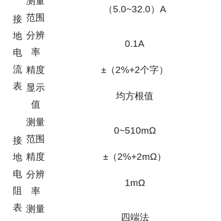
测量
（5.0~32.0）A
范围
接
分辨
地
0.1A
率
电
流
精度
±（2%+2个字）
表
显示
均方根值
值
测量
0~510mΩ
范围
接
精度
±（2%+2mΩ）
地
电
分辨
1mΩ
阻
率
表
测量
四端法