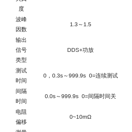
度
波峰
1.3～1.5
因数
输出
信号
DDS+功放
类型
测试
0，0.3s～999.9s 0=连续测试
时间
间隔
0.0s～999.9s 0=间隔时间关
时间
电阻
0~10mΩ
偏移