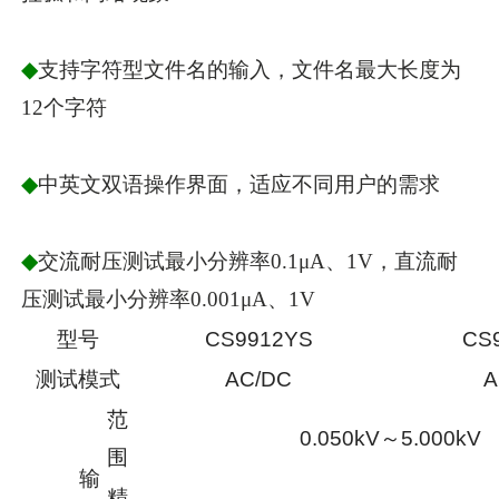
◆
支持字符型文件名的输入，文件名最大长度为
12个字符
◆
中英文双语操作界面，适应不同用户的需求
◆
交流耐压测试最小分辨率0.1μA、1V，直流耐
压测试最小分辨率0.001μA、1V
型号
CS9912YS
CS
测试模式
AC/DC
A
范
0.050kV～5.000kV
围
输
精