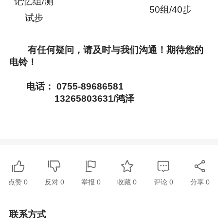
记忆组/测
50组/40步
试步
有任何疑问，请及时与我们沟通！期待您的
电铃！
电话： 0755-89686581
13265803631/鸿泽
点赞
0
反对
0
举报 0
收藏 0
评论
0
分享
0
联系方式