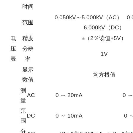
时间
0.050kV～5.000kV（AC） 0.
范围
6.000kV（DC）
精度
±（2％读值+5V）
电
压
分辨
1V
表
率
显示
均方根值
数值
测
AC
0 ～ 20mA
0 ～
量
范
DC
0 ～ 10mA
0 
围
分