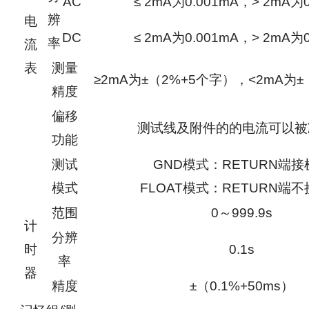
AC
≤ 2mA为0.001mA，> 2mA为0
辨
电
DC
≤ 2mA为0.001mA，> 2mA为0
率
流
表
测量
≥2mA为±（2%+5个字），<2mA为±
精度
偏移
测试线及附件的的电流可以被
功能
测试
GND模式：RETURN端接
模式
FLOAT模式：RETURN端
范围
0～999.9s
计
分辨
时
0.1s
率
器
精度
±（0.1%+50ms）