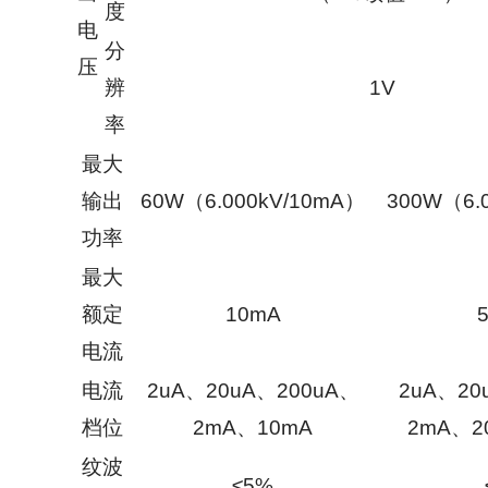
度
电
分
压
辨
1V
率
最大
输出
60W（6.000kV/10mA）
300W（6.
功率
最大
额定
10mA
电流
电流
2uA、20uA、200uA、
2uA、20
档位
2mA、10mA
2mA、2
纹波
≤5%