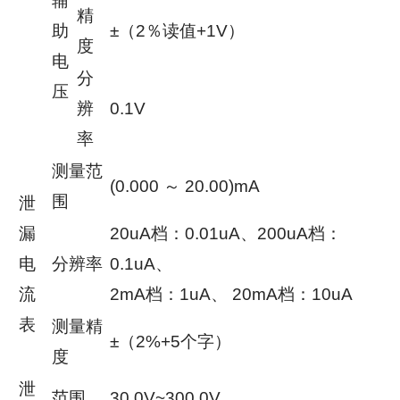
辅
精
助
±（2％读值+1V）
度
电
分
压
辨
0.1V
率
测量范
(0.000 ～ 20.00)mA
围
泄
漏
20uA档：0.01uA、200uA档：
电
分辨率
0.1uA、
流
2mA档：1uA、 20mA档：10uA
表
测量精
±（2%+5个字）
度
泄
范围
30.0V~300.0V