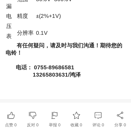
漏
精度
±(2%+1V)
电
压
分辨率
0.1V
表
有任何疑问，请及时与我们沟通！期待您的
电铃！
电话： 0755-89686581
13265803631/鸿泽
点赞
0
反对
0
举报 0
收藏 0
评论
0
分享
0