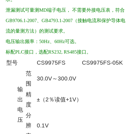
泄漏测试可量测MD端子电压， 不需要外接电压表，符合
GB9706.1-2007、GB4793.1-2007（接触电流和保护导体电
流的量测方法）的测试要求。
电压输出频率：50Hz、60Hz可选。
标配PLC接口，选配RS232, RS485接口。
型号
CS9975FS
CS9975FS-05K
范
30.0V～300.0V
围
输
精
出
±（2％读值+1V）
度
电
分
压
辨
0.1V