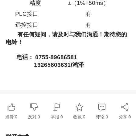
精度
±（1%+50ms）
PLC接口
有
远控接口
有
有任何疑问，请及时与我们沟通！期待您的
电铃！
电话： 0755-89686581
13265803631/鸿泽
点赞
0
反对
0
举报 0
收藏 0
评论
0
分享
0